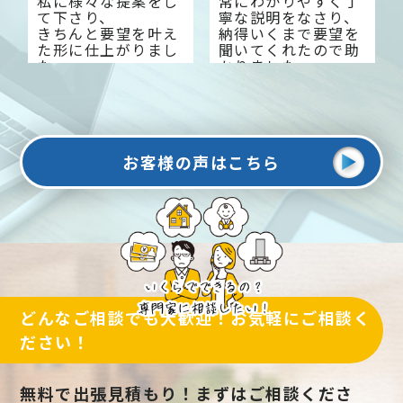
私に様々な提案をし
常にわかりやすく丁
て下さり、
寧な説明をなさり、
きちんと要望を叶え
納得いくまで要望を
た形に仕上がりまし
聞いてくれたので助
た。
かりました。
今では来客数も増え
大変感謝しておりま
大変満足していま
す。
す。
お客様の声はこちら
どんなご相談でも大歓迎！お気軽にご相談く
ださい！
無料で出張見積もり！まずはご相談くださ