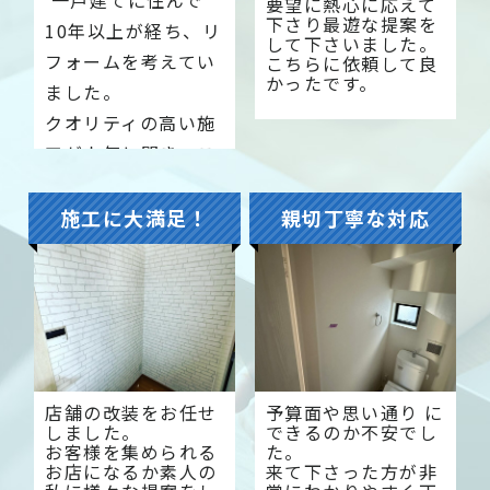
一戸建てに住んで
要望に熱心に応えて
下さり最遊な提案を
10年以上が経ち、リ
して下さいました。
フォームを考えてい
こちらに依頼して良
かったです。
ました。
クオリティの高い施
工が人気と聞き、こ
ちらでお願いするこ
とにしました。
施工に大満足！
親切丁寧な対応
納得のいくプランを
ご提案してください
ました。
店舗の改装をお任せ
予算面や思い通り に
しました。
できるのか不安でし
お客様を集められる
た。
お店になるか素人の
来て下さった方が非