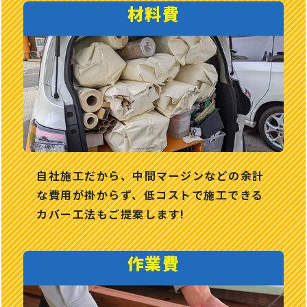
材料費
自社施⼯だから、中間マージンなどの余計
な費用が掛からず、低コストで施⼯できる
カバー⼯法もご提案します!
作業費